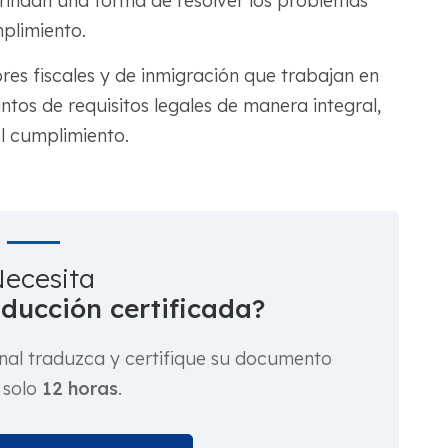
rindan una forma de resolver los problemas
plimiento.
res fiscales y de inmigración que trabajan en
os de requisitos legales de manera integral,
el cumplimiento.
ecesita
aducción certificada?
nal traduzca y certifique su documento
 solo
12 horas
.