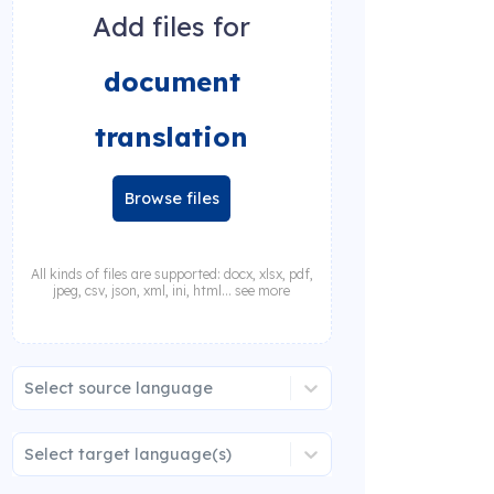
Add files for
document
translation
Browse files
All kinds of files are supported: docx, xlsx, pdf,
jpeg, csv, json, xml, ini, html... see more
Select source language
Select target language(s)