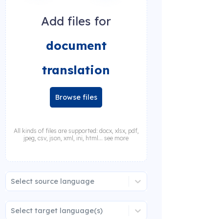
Add files for
document
translation
Browse files
All kinds of files are supported: docx, xlsx, pdf,
jpeg, csv, json, xml, ini, html... see more
Select source language
Select target language(s)