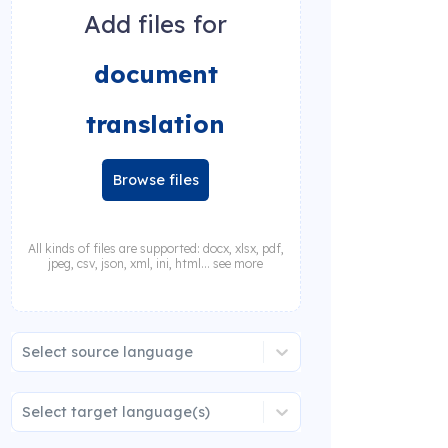
Add files for
document
translation
Browse files
All kinds of files are supported: docx, xlsx, pdf,
jpeg, csv, json, xml, ini, html... see more
Select source language
Select target language(s)