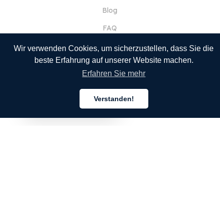
Blog
FAQ
Unser Team
Wir verwenden Cookies, um sicherzustellen, dass Sie die
beste Erfahrung auf unserer Website machen.
JOBS
Erfahren Sie mehr
Rechtliches
Kontaktieren Sie uns
Verstanden!
Deutsch
FÜR KUNDEN
Anmelden
Registrieren
Merkmale
Sprachen