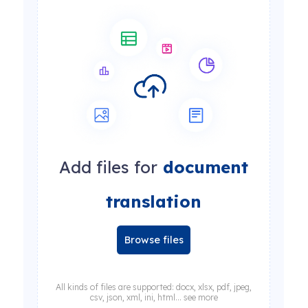
Add files for
document
translation
Browse files
All kinds of files are supported: docx, xlsx, pdf, jpeg,
csv, json, xml, ini, html... see more