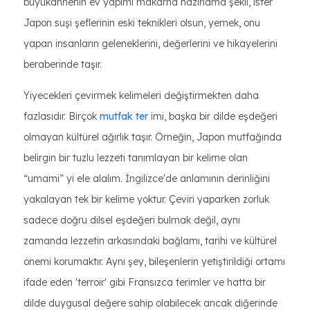
büyükannenin ev yapımı makarna hazırlama şekli, ister
Japon suşi şeflerinin eski teknikleri olsun, yemek, onu
yapan insanların geleneklerini, değerlerini ve hikayelerini
beraberinde taşır.
Yiyecekleri çevirmek kelimeleri değiştirmekten daha
fazlasıdır. Birçok
mutfak ter
imi, başka bir dilde eşdeğeri
olmayan kültürel ağırlık taşır. Örneğin, Japon mutfağında
belirgin bir tuzlu lezzeti tanımlayan bir kelime olan
“umami” yi ele alalım. İngilizce'de anlamının derinliğini
yakalayan tek bir kelime yoktur. Çeviri yaparken zorluk
sadece doğru dilsel eşdeğeri bulmak değil, aynı
zamanda lezzetin arkasındaki bağlamı, tarihi ve kültürel
önemi korumaktır. Aynı şey, bileşenlerin yetiştirildiği ortamı
ifade eden 'terroir' gibi Fransızca terimler ve hatta bir
dilde duygusal değere sahip olabilecek ancak diğerinde