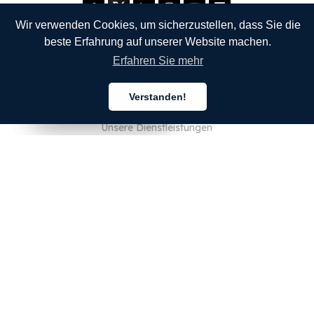
Wir verwenden Cookies, um sicherzustellen, dass Sie die
beste Erfahrung auf unserer Website machen.
Erfahren Sie mehr
UNTERNEHMEN
Verstanden!
Über uns
Deutsch
Deutsch
Deutsch
Unsere Dienstleistungen
Blog
FAQ
Unser Team
JOBS
Rechtliches
Kontaktieren Sie uns