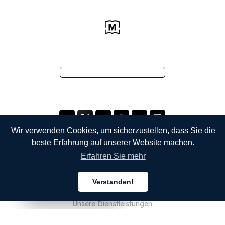
Wir verwenden Cookies, um sicherzustellen, dass Sie die
beste Erfahrung auf unserer Website machen.
Erfahren Sie mehr
UNTERNEHMEN
Verstanden!
Über uns
Deutsch
Deutsch
Deutsch
Unsere Dienstleistungen
Blog