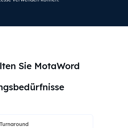
lten Sie MotaWord
ngsbedürfnisse
 Turnaround