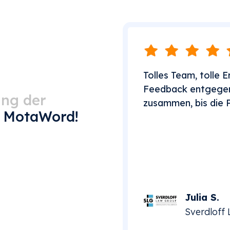
Tolles Team, tolle 
Feedback entgegen
ung der
zusammen, bis die 
n
MotaWord!
Julia S.
Sverdloff 