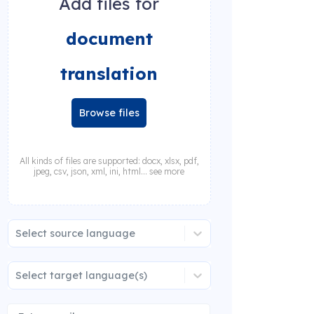
Add files for
document
translation
Browse files
All kinds of files are supported: docx, xlsx, pdf,
jpeg, csv, json, xml, ini, html... see more
Select source language
Select target language(s)