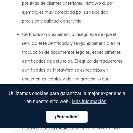
positivas de clientes anteriores. MotaWord, por
ejemplo, es muy apreciada por su velocidad,
precisión y calidad de servicio.
Certificación y experiencia: asegúrese de que el
servicio esté certificado y tenga experiencia en la
traducción de documentos legales, especialmente
certificados de defunción. El equipo de traductores
certificados de MotaWord se especializa en
documentos legales y de inmigración, lo que
garantiza el cumplimiento de las normas del
Utilizamos cookies para garantizar la mejor experiencia
USCIS.
en nuestro sitio web.
Más información
Confidencialidad: El servicio de traducción debe
¡Entendido!
garantizar la confidencialidad de sus documentos.
Español
MotaWord utiliza medidas de privacidad estrictas