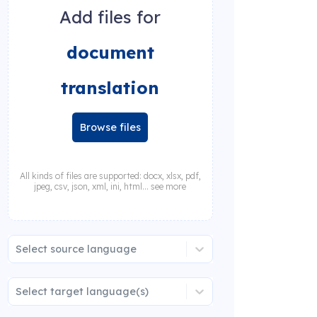
Add files for
document
translation
Browse files
All kinds of files are supported: docx, xlsx, pdf,
jpeg, csv, json, xml, ini, html... see more
Select source language
Select target language(s)