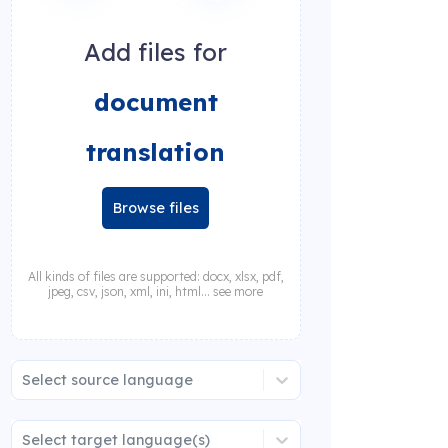
Add files for
document
translation
Browse files
All kinds of files are supported: docx, xlsx, pdf,
jpeg, csv, json, xml, ini, html... see more
Select source language
Select target language(s)