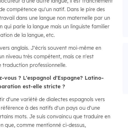
 locuteur d'une autre langue, il est franchement
de compétence qu'un natif. Dans le pire des
e travail dans une langue non maternelle par un
n qui parle la langue mais un linguiste familier
sation de la langue, etc.
 vers anglais. J'écris souvent moi-même en
 un niveau très compétent, mais ce n'est
 traduction professionnelle.
ez-vous ? L'espagnol d'Espagne? Latino-
aration est-elle stricte ?
tir d'une variété de dialectes espagnols vers
re référence à des natifs d'un pays ou d'une
rtains mots. Je suis convaincu que traduire en
ien que, comme mentionné ci-dessus,