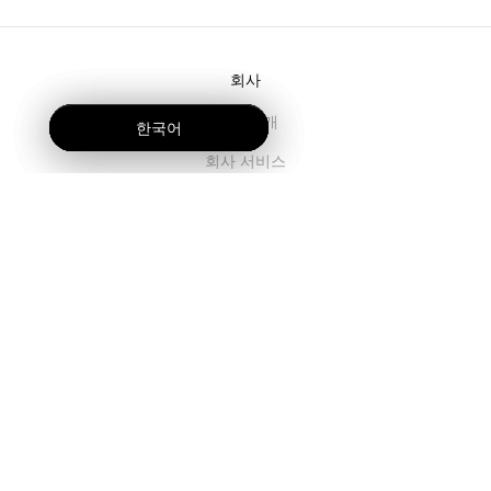
회사
회사 소개
한국어
한국어
한국어
회사 서비스
블로그
자주 묻는 질문
팀 소개
채용
법률
우리에게 연락주세요.
고객용