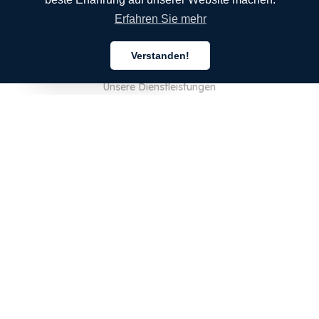
Erfahren Sie mehr
UNTERNEHMEN
Verstanden!
Über uns
Deutsch
Unsere Dienstleistungen
Blog
FAQ
Unser Team
JOBS
Rechtliches
Kontaktieren Sie uns
FÜR KUNDEN