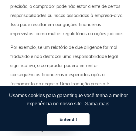
precisão, o comprador pode não estar ciente de certas
responsabilidades ou riscos associados à empresa-alvo.
Isso pode resultar em obrigações financeiras
imprevistas, como multas regulatórias ou ações judiciais.
Por exemplo, se um relatório de due diligence for mal
traduzido e não destacar uma responsabilidade legal
significativa, o comprador poderá enfrentar
consequências financeiras inesperadas após o
fechamento do negócio. Uma tradução precisa é
essencial para garantir que ambas as partes entendam
Usamos cookies para garantir que você tenha a melhor
totalmente os riscos financeiros associados à transação.
experiência no nosso site.
Saiba mais
Danos à reputação
Entendi!
Português
Documentos legais mal traduzidos também podem