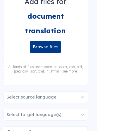
Add files for
document
translation
Browse files
All kinds of files are supported: docx, xlsx, pdf,
jpeg, csv, json, xml, ini, html... see more
Select source language
Select target language(s)