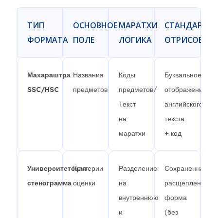
ТИП
ОСНОВНОЕ
МАРАТХИ
СТАНДАРТИ
ФОРМАТА
ПОЛЕ
ЛОГИКА
ОТРИСОВКА
Махараштра
Названия
Коды
Буквальное
SSC/HSC
предметов
предметов/
отображение
Текст
английского
на
текста
маратхи
+ код
Университетская
Критерии
Разделение
Сохраненная
стенограмма
оценки
на
расщепленная
внутреннюю
форма
и
(без