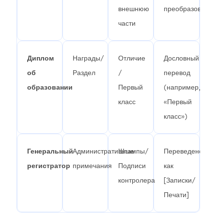
внешнюю
преобразования
части
Диплом
Награды/
Отличие
Дословный
об
Раздел
/
перевод
образовании
Первый
(например,
класс
«Первый
класс»)
Генеральный
Административные
Штампы/
Переведено
регистратор
примечания
Подписи
как
контролера
[Записки/
Печати]