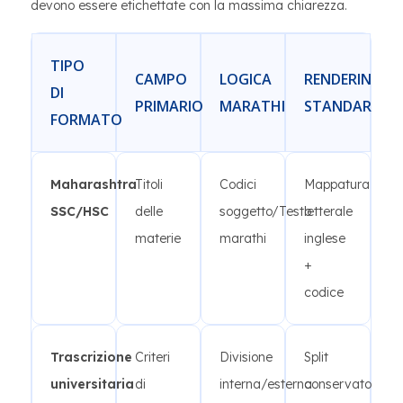
devono essere etichettate con la massima chiarezza.
TIPO
CAMPO
LOGICA
RENDERING
DI
PRIMARIO
MARATHI
STANDARDIZ
FORMATO
Maharashtra
Titoli
Codici
Mappatura
SSC/HSC
delle
soggetto/Testo
letterale
materie
marathi
inglese
+
codice
Trascrizione
Criteri
Divisione
Split
universitaria
di
interna/esterna
conservato