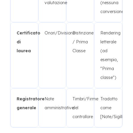
valutazione
(nessuna
conversione)
Certificato
Onori/Divisione
Distinzione
Rendering
di
/ Prima
letterale
laurea
Classe
(ad
esempio,
"Prima
classe")
Registratore
Note
Timbri/Firme
Tradotto
generale
amministrative
del
come
controllore
[Note/Sigilli]