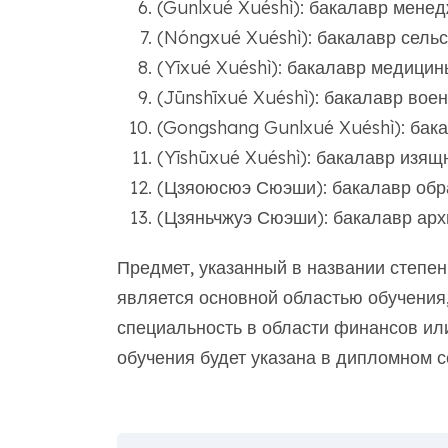
(Gunlxué Xuéshì): бакалавр мене
(Nóngxué Xuéshì): бакалавр сельс
(Yīxué Xuéshì): бакалавр медицин
(Jūnshīxué Xuéshì): бакалавр во
(Gongshang Gunlxué Xuéshì): бак
(Yīshūxué Xuéshì): бакалавр изящ
(Цзяоюсюэ Сюэши): бакалавр обр
(Цзяньчжуэ Сюэши): бакалавр арх
Предмет, указанный в названии степен
является основной областью обучения,
специальность в области финансов или
обучения будет указана в дипломном с