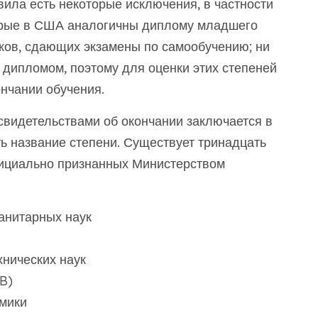
вила есть некоторые исключения, в частности
орые в США аналогичны диплому младшего
ков, сдающих экзамены по самообучению; ни
я дипломом, поэтому для оценки этих степеней
ончании обучения.
видетельствами об окончании заключается в
ть название степени. Существует тринадцать
ициально признанных Министерством
манитарных наук
хнических наук
B)
омики