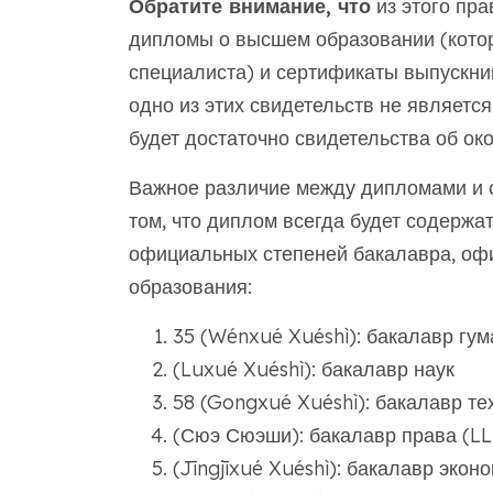
Обратите внимание, что
из этого пра
дипломы о высшем образовании (кот
специалиста) и сертификаты выпускни
одно из этих свидетельств не являетс
будет достаточно свидетельства об ок
Важное различие между дипломами и с
том, что диплом всегда будет содержа
официальных степеней бакалавра, оф
образования:
35 (Wénxué Xuéshì): бакалавр гу
(Luxué Xuéshì): бакалавр наук
58 (Gongxué Xuéshì): бакалавр те
(Сюэ Сюэши): бакалавр права (LL
(Jīngjīxué Xuéshì): бакалавр экон