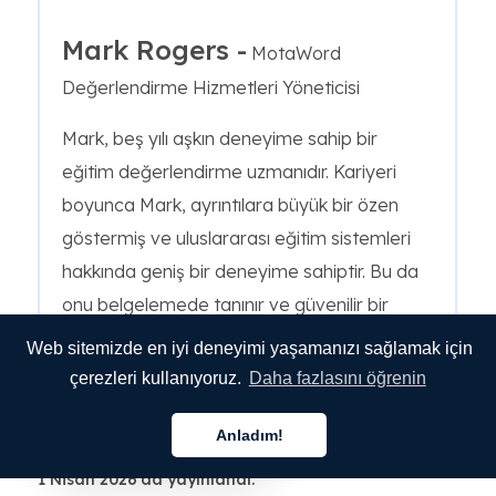
Mark Rogers -
MotaWord
Değerlendirme Hizmetleri Yöneticisi
Mark, beş yılı aşkın deneyime sahip bir
eğitim değerlendirme uzmanıdır. Kariyeri
boyunca Mark, ayrıntılara büyük bir özen
göstermiş ve uluslararası eğitim sistemleri
hakkında geniş bir deneyime sahiptir. Bu da
onu belgelemede tanınır ve güvenilir bir
uzman yapmaktadır.
Web sitemizde en iyi deneyimi yaşamanızı sağlamak için
çerezleri kullanıyoruz.
Daha fazlasını öğrenin
Anladım!
MARK ROGERS
Türkçe
1 Nisan 2026'da yayınlandı.