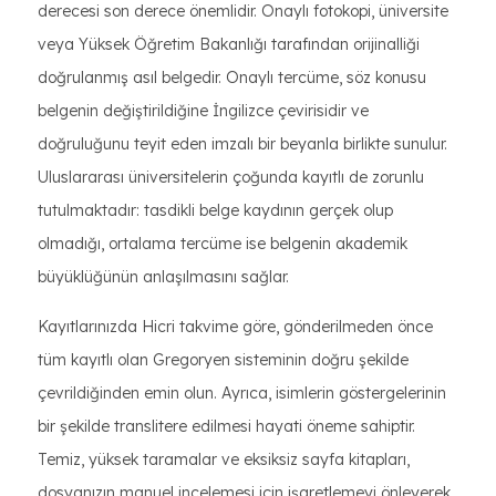
derecesi son derece önemlidir. Onaylı fotokopi, üniversite
veya Yüksek Öğretim Bakanlığı tarafından orijinalliği
doğrulanmış asıl belgedir. Onaylı tercüme, söz konusu
belgenin değiştirildiğine İngilizce çevirisidir ve
doğruluğunu teyit eden imzalı bir beyanla birlikte sunulur.
Uluslararası üniversitelerin çoğunda kayıtlı de zorunlu
tutulmaktadır: tasdikli belge kaydının gerçek olup
olmadığı, ortalama tercüme ise belgenin akademik
büyüklüğünün anlaşılmasını sağlar.
Kayıtlarınızda Hicri takvime göre, gönderilmeden önce
tüm kayıtlı olan Gregoryen sisteminin doğru şekilde
çevrildiğinden emin olun. Ayrıca, isimlerin göstergelerinin
bir şekilde translitere edilmesi hayati öneme sahiptir.
Temiz, yüksek taramalar ve eksiksiz sayfa kitapları,
dosyanızın manuel incelemesi için işaretlemeyi önleyerek,