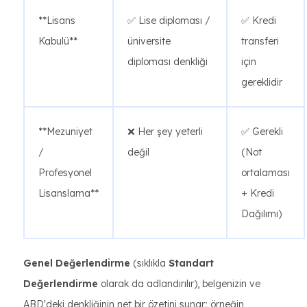
**Lisans
✅ Lise diploması /
✅ Kredi
Kabulü**
üniversite
transferi
diploması denkliği
için
gereklidir
**Mezuniyet
❌ Her şey yeterli
✅ Gerekli
/
değil
(Not
Profesyonel
ortalaması
Lisanslama**
+ Kredi
Dağılımı)
Genel Değerlendirme
(sıklıkla
Standart
Değerlendirme
olarak da adlandırılır), belgenizin ve
ABD'deki denkliğinin net bir özetini sunar; örneğin,