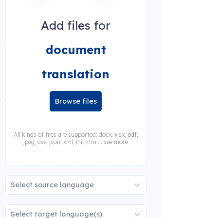
Add files for
document
translation
Browse files
All kinds of files are supported: docx, xlsx, pdf,
jpeg, csv, json, xml, ini, html... see more
Select source language
Select target language(s)