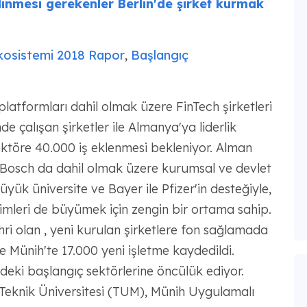
linmesi gerekenler
Berlin'de şirket kurmak
kosistemi 2018 Rapor
,
Başlangıç
platformları dahil olmak üzere FinTech şirketleri
de çalışan şirketler ile Almanya'ya liderlik
ktöre 40.000 iş eklenmesi bekleniyor. Alman
v Bosch da dahil olmak üzere kurumsal ve devlet
yük üniversite ve Bayer ile Pfizer'in desteğiyle,
şimleri de büyümek için zengin bir ortama sahip.
ri olan , yeni kurulan şirketlere fon sağlamada
e Münih'te 17.000 yeni işletme kaydedildi.
rdeki başlangıç sektörlerine öncülük ediyor.
 Teknik Üniversitesi (TUM), Münih Uygulamalı