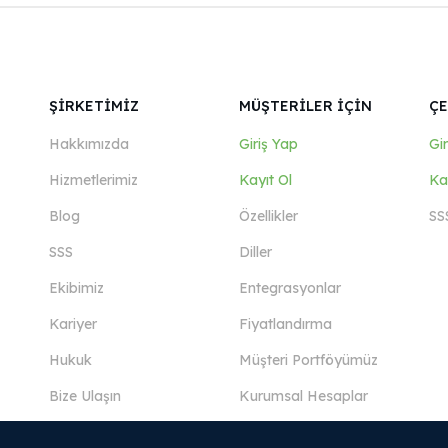
ŞİRKETİMİZ
MÜŞTERİLER İÇİN
ÇE
Hakkımızda
Giriş Yap
Gi
Hizmetlerimiz
Kayıt Ol
Ka
Blog
Özellikler
SS
SSS
Diller
Ekibimiz
Entegrasyonlar
Kariyer
Fiyatlandırma
Hukuk
Müşteri Portföyümüz
Bize Ulaşın
Kurumsal Hesaplar