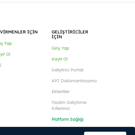
VİRMENLER İÇİN
GELİŞTİRİCİLER
İÇİN
riş Yap
Giriş Yap
yıt Ol
Kayıt Ol
S
Geliştirici Portalı
API Dokümantasyonu
Eklentiler
Yazılım Geliştirme
Kitlerimiz
Platform Sağlığı