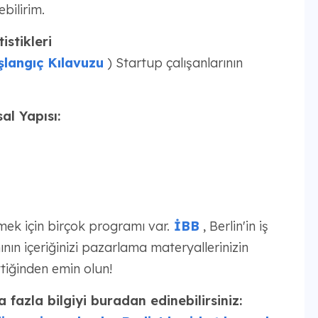
ebilirim.
stikleri
langıç Kılavuzu
) Startup çalışanlarının
al Yapısı:
mek için birçok programı var.
İBB
, Berlin'in iş
ının içeriğinizi pazarlama materyallerinizin
ttiğinden emin olun!
 fazla bilgiyi buradan edinebilirsiniz: