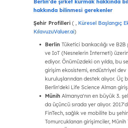
Berlin'de şirket kurmak hakkında bi
hakkında bilinmesi gerekenler
Şehir Profilleri
( ,
Küresel Başlangıç E
Kılavuzu
Valuer.ai
)
Berlin
Tüketici bankacılığı ve B2B 
ve IoT (Nesnelerin İnterneti) üzerin
ediyor. Önümüzdeki on yılda, bu se
girişim ekosistemi, endüstriyel de
kuruluşlarından destek alıyor. Üç bü
Berlin'deki Life Science Alman giri
Münih
Almanya'nın en büyük 3. şeh
da üçüncü sırada yer alıyor. 2017'd
FinTech, sağlık ve mobilite bu şehi
Tomurcuklanan girişimciler, Münih