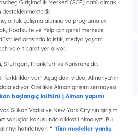
rascheg Girişimcilik Merkezi (SCE) dahil olmak
n desteklenmektedir.
ime, ortak çalışma alanına ve programa ev
ok, Hootsuite ve Yelp için genel merkeze
üstrileri arasında lojistik, medya yaşam
ech ve e-ticaret yer alıyor.
, Stuttgart, Frankfurt ve Karlsruhe'dir.
farklılıklar var? Aşağıdaki video, Almanya'nın
ddia ediyor. Özellikle Alman girişim sermayesi
an başlangıç kültürü | Alman yapımı
var. Silikon Vadisi ve New York City'nin girişim
mız sonuçlar konusunda dikkatli olmalıyız. Bu
lıntıyı hatırlatıyor:
“
Tüm modeller yanlış.