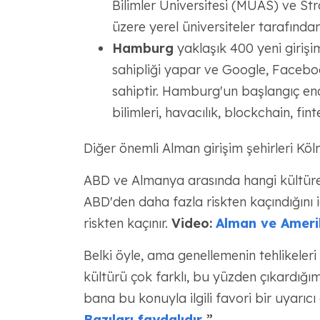
Bilimler Üniversitesi (MUAS) ve St
üzere yerel üniversiteler tarafında
Hamburg
yaklaşık 400 yeni giriş
sahipliği yapar ve Google, Facebo
sahiptir. Hamburg'un başlangıç end
bilimleri, havacılık, blockchain, fint
Diğer önemli Alman girişim şehirleri Köln
ABD ve Almanya arasında hangi kültürel 
ABD'den daha fazla riskten kaçındığını i
riskten kaçınır.
Video:
Alman ve Amerik
Belki öyle, ama genellemenin tehlikeleri 
kültürü çok farklı, bu yüzden çıkardığı
bana bu konuyla ilgili favori bir uyarıcı a
Bazıları faydalıdır
”