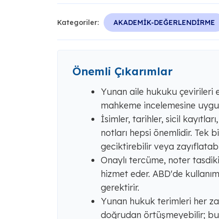
Kategoriler:
AKADEMİK-DEĞERLENDİRME
Önemli Çıkarımlar
Yunan aile hukuku çevirileri
mahkeme incelemesine uygun 
İsimler, tarihler, sicil kayıtl
notları hepsi önemlidir. Tek bi
geciktirebilir veya zayıflatabil
Onaylı tercüme, noter tasdiki
hizmet eder. ABD'de kullanım
gerektirir.
Yunan hukuk terimleri her z
doğrudan örtüşmeyebilir; bu