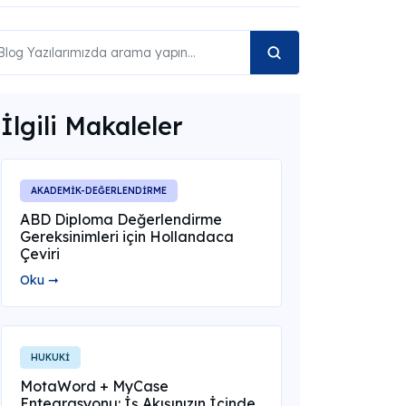
İlgili Makaleler
AKADEMİK-DEĞERLENDİRME
ABD Diploma Değerlendirme
Gereksinimleri için Hollandaca
Çeviri
Oku ➞
HUKUKİ
MotaWord + MyCase
Entegrasyonu: İş Akışınızın İçinde