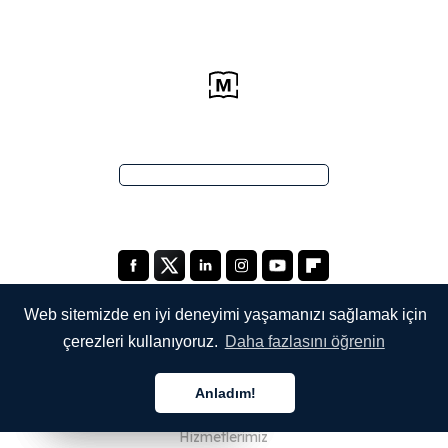
Web sitemizde en iyi deneyimi yaşamanızı sağlamak için
çerezleri kullanıyoruz.
Daha fazlasını öğrenin
ŞİRKETİMİZ
Anladım!
Hakkımızda
Türkçe
Türkçe
Türkçe
Hizmetlerimiz