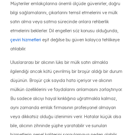
Müşteriler emlakçılarına önemli ölçüde güvenirler, doğru
bilgi sağlamalarını, çıkarlarını temsil etmelerini ve mülk
satın alma veya satma sürecinde onlara rehberlik
etmelerini beklerler. Dil engelleri söz konusu olduğunda,
çeviri hizmetleri
eşit değilse bu güven kolayca tehlikeye
atılabilir.
Uluslararası bir alıcının lüks bir mülk satın almakla
ilgilendiği ancak kötü çevrilmiş bir broşür aldığı bir durum
düşünün. Broşür çok sayıda hata içeriyor ve alıcının
mülkün özelliklerini ve faydalarını anlamasını zorlaştırıyor.
Bu sadece alıcıyı hayal kırıklığına uğratmakla kalmaz,
aynı zamanda emlak firmasının profesyonel olmayan
veya dikkatsiz olduğu izlenimini verir. Hatalar küçük olsa
bile, alıcının zihninde şüphe yaratabilir ve sunulan
hizmetlerin genel kalitesini sorgulamaya neden olabilir.