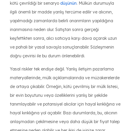
kötü çevrildiği bir senaryo
düşünün
. Mülkün durumuyla
ilgili önemli bir madde yanlış tercüme edilir ve alıcının,
yapılmadığı zamanlarda belirli onarımların yapıldığına
inanmasına neden olur. Satıştan sonra gerçeği
keşfettikten sonra, alıcı satıcıya karşı dava açarak uzun
ve pahalı bir yasal savaşla sonuçlanabilir. Sözleşmenin
doğru çevirisi ile bu durum önlenebilirdi.
Yasal riskler tek endişe değil. Yanlış iletişim pazarlama
materyallerinde, mülk açıklamalarında ve müzakerelerde
de ortaya çıkabilir. Örneğin, kötü çevrilmiş bir mülk listesi,
bir evin boyutunu veya özelliklerini yanlış bir şekilde
tanımlayabilir ve potansiyel alıcılar için hayal kırıklığına ve
hayal kırıklığına yol açabilir. Bazı durumlarda, bu, alıcının
anlaşmadan çekilmesine veya daha düşük bir fiyat talep
etmesine neden olabilir ve her ikisi de işinize zarar