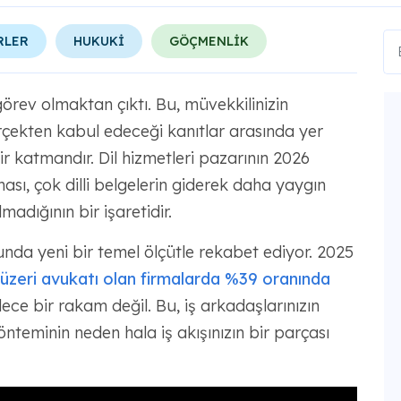
RLER
HUKUKİ
GÖÇMENLİK
görev olmaktan çıktı. Bu, müvekkilinizin
erçekten kabul edeceği kanıtlar arasında yer
r katmandır. Dil hizmetleri pazarının 2026
sı, çok dilli belgelerin giderek daha yaygın
madığının bir işaretidir.
unda yeni bir temel ölçütle rekabet ediyor. 2025
 üzeri avukatı olan firmalarda %39 oranında
ce bir rakam değil. Bu, iş arkadaşlarınızın
teminin neden hala iş akışınızın bir parçası