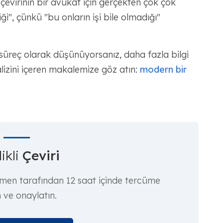
 "çevirinin bir avukat için gerçekten çok çok
i", çünkü "bu onların işi bile olmadığı"
r süreç olarak düşünüyorsanız, daha fazla bilgi
nalizini içeren makalemize göz atın:
modern bir
ikli
Çeviri
rmen tarafından 12 saat içinde tercüme
n ve onaylatın.