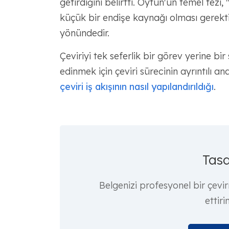
getirdiğini belirtti. Öytun'un temel tezi,
küçük bir endişe kaynağı olması gerektiğ
yönündedir.
Çeviriyi tek seferlik bir görev yerine bi
edinmek için çeviri sürecinin ayrıntılı a
çeviri iş akışının nasıl yapılandırıldığı
.
Tasd
Belgenizi profesyonel bir çevi
ettiri