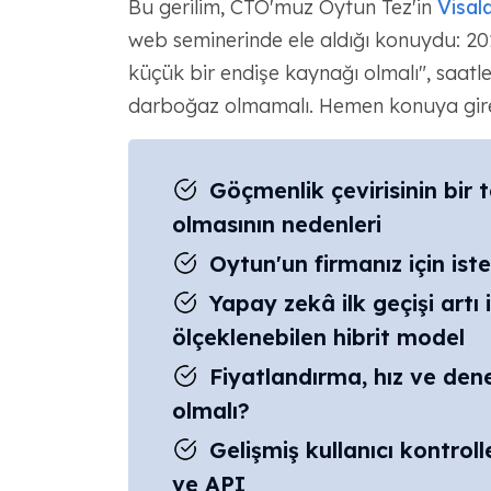
Bu gerilim, CTO'muz Oytun Tez'in
Visal
web seminerinde ele aldığı konuydu: 202
küçük bir endişe kaynağı olmalı", saatle
darboğaz olmamalı. Hemen konuya gire
Göçmenlik çevirisinin bir t
olmasının nedenleri
Oytun'un firmanız için ist
Yapay zekâ ilk geçişi artı 
ölçeklenebilen hibrit model
Fiyatlandırma, hız ve denet
olmalı?
Gelişmiş kullanıcı kontroller
ve API