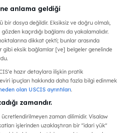
e ne anlama geldiği
ir dosya değildir. Eksiksiz ve doğru olmalı,
e gözden kaçırdığı bağlamı da yakalamalıdır.
oktalarına dikkat çekti; bunlar arasında
lar gibi eksik bağlamlar [ve] belgeler genelinde
rdu.
SCIS'e hazır detaylara ilişkin pratik
viri ipuçları hakkında daha fazla bilgi edinmek
eden olan USCIS ayrıntıları
.
adığı zamandır.
ücretlendirilmeyen zaman dilimidir. Visalaw
tları işlerinden uzaklaştıran bir "idari yük"