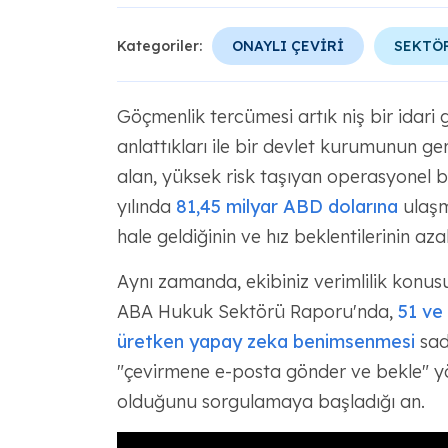
Kategoriler:
ONAYLI ÇEVİRİ
SEKTÖ
Göçmenlik tercümesi artık niş bir idari 
anlattıkları ile bir devlet kurumunun g
alan, yüksek risk taşıyan operasyonel bi
yılında
81,45 milyar ABD dolarına
ulaşma
hale geldiğinin ve hız beklentilerinin azal
Aynı zamanda, ekibiniz verimlilik konus
ABA Hukuk Sektörü Raporu'nda,
51 ve
üretken yapay zeka benimsenmesi
sade
"çevirmene e-posta gönder ve bekle" yön
olduğunu sorgulamaya başladığı an.