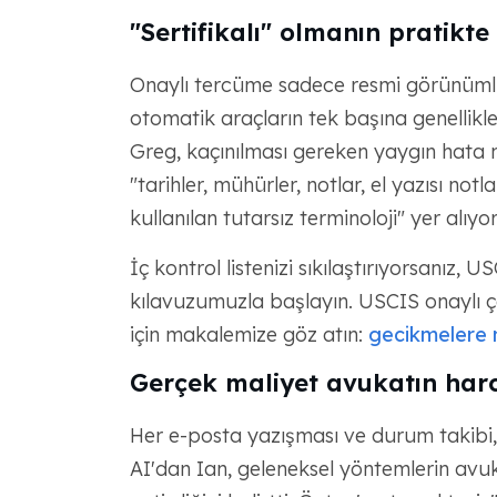
"Sertifikalı" olmanın pratikt
Onaylı tercüme sadece resmi görünümlü b
otomatik araçların tek başına genellikl
Greg, kaçınılması gereken yaygın hata n
"tarihler, mühürler, notlar, el yazısı not
kullanılan tutarsız terminoloji" yer alıyo
İç kontrol listenizi sıkılaştırıyorsanız, U
kılavuzumuzla başlayın. USCIS onaylı çe
için makalemize göz atın:
gecikmelere n
Gerçek maliyet avukatın harc
Her e-posta yazışması ve durum takibi, 
AI'dan Ian, geleneksel yöntemlerin avuka