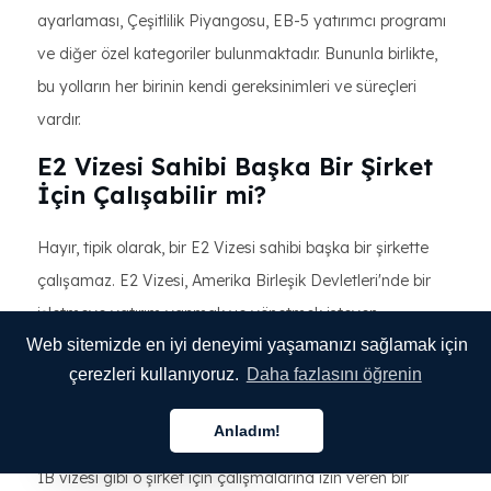
ayarlaması, Çeşitlilik Piyangosu, EB-5 yatırımcı programı
ve diğer özel kategoriler bulunmaktadır. Bununla birlikte,
bu yolların her birinin kendi gereksinimleri ve süreçleri
vardır.
E2 Vizesi Sahibi Başka Bir Şirket
İçin Çalışabilir mi?
Hayır, tipik olarak, bir E2 Vizesi sahibi başka bir şirkette
çalışamaz. E2 Vizesi, Amerika Birleşik Devletleri'nde bir
işletmeye yatırım yapmak ve yönetmek isteyen
Web sitemizde en iyi deneyimi yaşamanızı sağlamak için
yatırımcılar ve girişimciler için tasarlanmıştır. Vize
çerezleri kullanıyoruz.
Daha fazlasını öğrenin
tarafından verilen çalışma izni, E2 Vizesi sahibinin yatırım
yaptığı işletme içinde çalışmakla sınırlıdır.. Farklı bir
Anladım!
şirkette çalışmak istiyorlarsa, genellikle vize statülerini H-
Türkçe
1B vizesi gibi o şirket için çalışmalarına izin veren bir