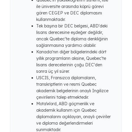
Quebec'in yükseköğretim sistemi, lise
ile üniversite arasında köprü görevi
gören CEGEP ve DEC diplomasını
kullanmaktadır.
Tek başına bir DEC belgesi, ABD'deki
lisans derecesine eşdeğer değildir,
ancak Quebec'te diploma denkliğinin
sağlanmasına yardımcı olabilir.
Kanada'nın diğer bölgelerindeki dört
yıllık programların aksine, Quebec'te
lisans derecelerinin çoğu DEC'den
sonra üç yıl sürer.
USCIS, Fransızca diplomaların,
transkriptlerin ve resmi Quebec
akademik belgelerinin onaylı İngilizce
çevirilerini talep etmektedir.
MotaWord, ABD göçmenlik ve
akademik kullanım için Quebec
diplomalarını açıklayan, onaylı çeviriler
ve diploma değerlendirmeleri
sunmaktadır.