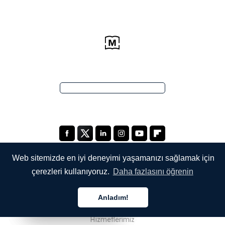
Web sitemizde en iyi deneyimi yaşamanızı sağlamak için
çerezleri kullanıyoruz.
Daha fazlasını öğrenin
ŞİRKETİMİZ
Anladım!
Hakkımızda
Türkçe
Türkçe
Türkçe
Hizmetlerimiz