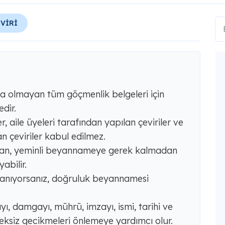
EVİRİ
ca olmayan tüm göçmenlik belgeleri için
dir.
r, aile üyeleri tarafından yapılan çeviriler ve
n çeviriler kabul edilmez.
man, yeminli beyannameye gerek kalmadan
abilir.
llanıyorsanız, doğruluk beyannamesi
ı, damgayı, mührü, imzayı, ismi, tarihi ve
ksiz gecikmeleri önlemeye yardımcı olur.