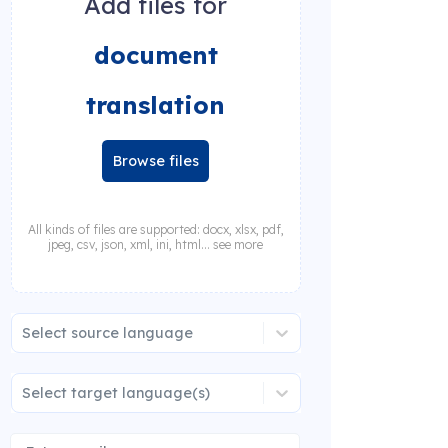
Add files for
document
translation
Browse files
All kinds of files are supported: docx, xlsx, pdf,
jpeg, csv, json, xml, ini, html... see more
Select source language
Select target language(s)