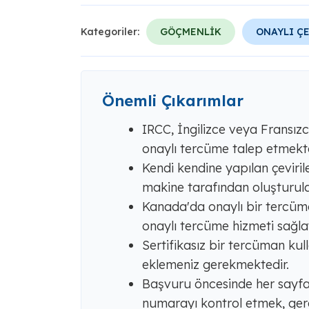
Kategoriler:
GÖÇMENLİK
ONAYLI Ç
Önemli Çıkarımlar
IRCC, İngilizce veya Fransız
onaylı tercüme talep etmekte
Kendi kendine yapılan çevirile
makine tarafından oluşturula
Kanada'da onaylı bir tercü
onaylı tercüme hizmeti sağlay
Sertifikasız bir tercüman ku
eklemeniz gerekmektedir.
Başvuru öncesinde her sayfay
numarayı kontrol etmek, gere