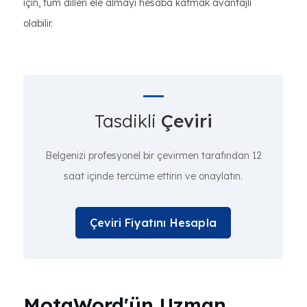
için, tüm dilleri ele almayı hesaba katmak avantajlı
olabilir.
Tasdikli
Çeviri
Belgenizi profesyonel bir çevirmen tarafından 12
saat içinde tercüme ettirin ve onaylatın.
Çeviri Fiyatını Hesapla
MotaWord'ün Uzman