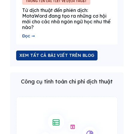
THÔNG TIN CHI TIẾT VỀ DỊCH THUẬT
Từ dịch thuật đến phiên dịch:
MotaWord đang tạo ra những cơ hội
mới cho các nhà ngôn ngữ học như thế
nào?
Đọc ➞
XEM TẤT CẢ BÀI VIẾT TRÊN BLOG
Công cụ tính toán chi phí dịch thuật