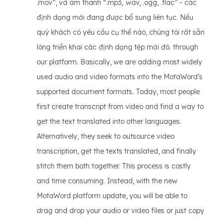
.mov”, và âm thanh “.mp3, .wav, .ogg, .flac” - các
định dạng mới đang được bổ sung liên tục. Nếu
quý khách có yêu cầu cụ thể nào, chúng tôi rất sẵn
lòng triển khai các định dạng tệp mới đó. through
our platform. Basically, we are adding most widely
used audio and video formats into the MotaWord’s
supported document formats. Today, most people
first create transcript from video and find a way to
get the text translated into other languages.
Alternatively, they seek to outsource video
transcription, get the texts translated, and finally
stitch them both together. This process is costly
and time consuming. Instead, with the new
MotaWord platform update, you will be able to
drag and drop your audio or video files or just copy