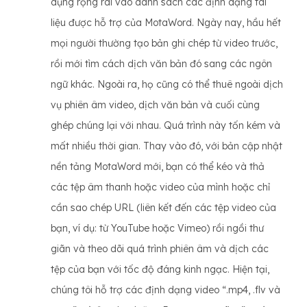
dụng rộng rãi vào danh sách các định dạng tài
liệu được hỗ trợ của MotaWord. Ngày nay, hầu hết
mọi người thường tạo bản ghi chép từ video trước,
rồi mới tìm cách dịch văn bản đó sang các ngôn
ngữ khác. Ngoài ra, họ cũng có thể thuê ngoài dịch
vụ phiên âm video, dịch văn bản và cuối cùng
ghép chúng lại với nhau. Quá trình này tốn kém và
mất nhiều thời gian. Thay vào đó, với bản cập nhật
nền tảng MotaWord mới, bạn có thể kéo và thả
các tệp âm thanh hoặc video của mình hoặc chỉ
cần sao chép URL (liên kết đến các tệp video của
bạn, ví dụ: từ YouTube hoặc Vimeo) rồi ngồi thư
giãn và theo dõi quá trình phiên âm và dịch các
tệp của bạn với tốc độ đáng kinh ngạc. Hiện tại,
chúng tôi hỗ trợ các định dạng video “.mp4, .flv và