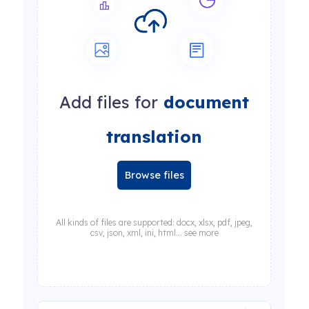
Add files for
document
translation
Browse files
All kinds of files are supported: docx, xlsx, pdf, jpeg,
csv, json, xml, ini, html... see more