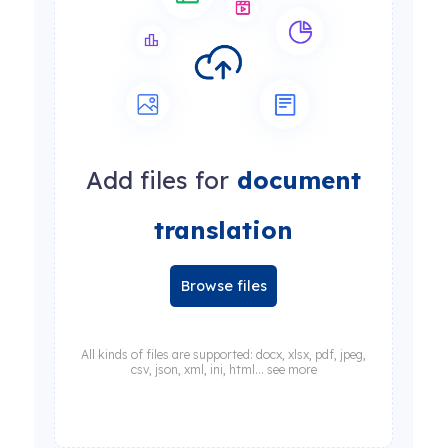
Add files for
document
translation
Browse files
All kinds of files are supported: docx, xlsx, pdf, jpeg,
csv, json, xml, ini, html... see more