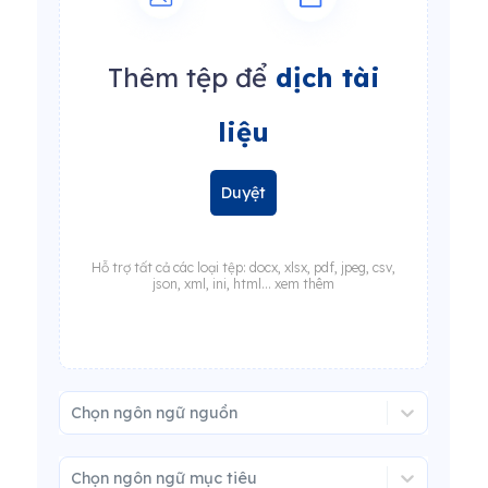
Thêm tệp để
dịch tài
liệu
Duyệt
Hỗ trợ tất cả các loại tệp: docx, xlsx, pdf, jpeg, csv,
json, xml, ini, html... xem thêm
Chọn ngôn ngữ nguồn
Chọn ngôn ngữ mục tiêu