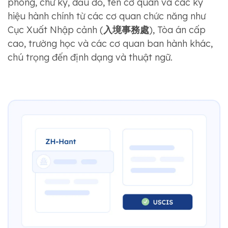
phong, chữ ký, dấu đỏ, tên cơ quan và các ký
hiệu hành chính từ các cơ quan chức năng như
Cục Xuất Nhập cảnh (
入境事務處
), Tòa án cấp
cao, trường học và các cơ quan ban hành khác,
chú trọng đến định dạng và thuật ngữ.