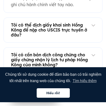
ghi chú hành chính viết tay nào.
Tôi có thể dịch giấy khai sinh Hồng
Kông để nộp cho USCIS trực tuyến ở
đâu?
Tôi có cần bản dịch công chứng cho
giấy chứng nhận lý lịch tư pháp Hồng
Kông của mình không?
Chúng tôi sử dụng cookie để đảm bảo bạn có trải nghiệm
tốt nhất trên trang web của chúng tôi.
Tìm hiểu thêm
Bạn có thể dịch bảng điểm học tập từ
nhiều trường đại học khác nhau ở Hồng
Hiểu rồi!
Kông không?
Tiếng việt
Tiếng việt
Tiếng việt