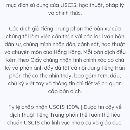
mục đích sử dụng của USCIS, học thuật, pháp lý
và chính thức.
Các dịch giả tiếng Trung phồn thể bản xứ của
chúng tôi làm việc cẩn thận với các loại văn bản
dân sự, chứng minh nhân dân, cảnh sát, học thuật
và chuyên môn của Hồng Kông. Mỗi bản dịch đều
kèm theo Giấy chứng nhận tính chính xác có chữ
ký và phản ánh đầy đủ tất cả nội dung tiếng Hán
phồn thể có thể nhìn thấy, bao gồm tem, dấu,
chữ ký viết tay và thông tin chi tiết về cơ quan
cấp bản dịch.
Tỷ lệ chấp nhận USCIS 100% | Được tin cậy về
dịch thuật tiếng Trung phồn thể tuân thủ tiêu
chuẩn USCIS cho lĩnh vực nhập cư và giáo dục.