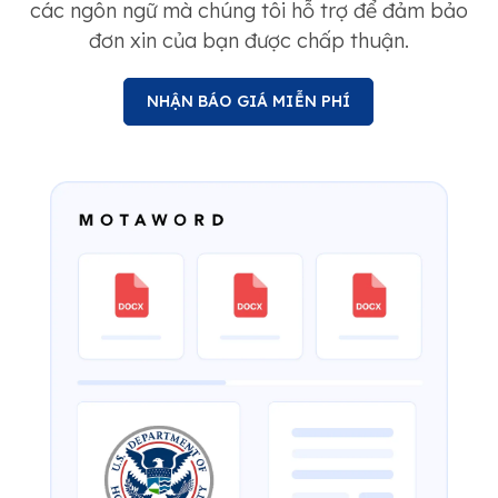
các ngôn ngữ mà chúng tôi hỗ trợ để đảm bảo
đơn xin của bạn được chấp thuận.
NHẬN BÁO GIÁ MIỄN PHÍ