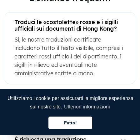
Traduci le «costolette» rosse e i sigilli
ufficiali sui documenti di Hong Kong?
Sì, le nostre traduzioni certificate
includono tutto il testo visibile, compresi i
caratteri rossi ufficiali del dipartimento, i
sigilli in rilievo ed eventuali note
amministrative scritte a mano.
Utilizziamo i cookie per assicurarti la migliore esperienza
Dove posso ottenere un certificato di
nascita di Hong Kong tradotto per
sul nostro sito.
Ulteriori informazioni
l'USCIS online?
Fatto!
Italiano
Italiano
Italiano
È richiesta una traduzione