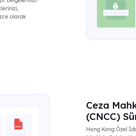
ıt belgelerinizi
lerinizi,
izce olarak
Ceza Mahk
(CNCC) Sür
Hong Kong Özel İdari