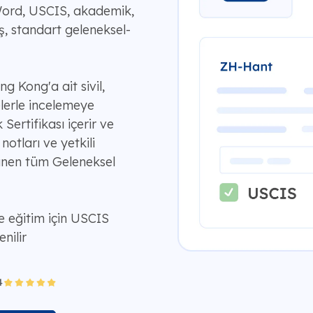
ord, USCIS, akademik,
ş, standart geleneksel-
g Kong'a ait sivil,
elerle incelemeye
Sertifikası içerir ve
otları ve yetkili
ünen tüm Geleneksel
 eğitim için USCIS
nilir