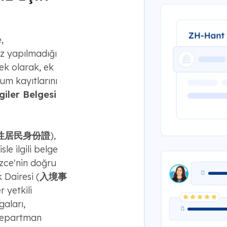
,
üz yapılmadığı
nek olarak, ek
rum kayıtlarını
lgiler Belgesi
性居民身份證
),
sle ilgili belge
zce'nin doğru
 Dairesi (
入境事
 yetkili
aları,
 departman