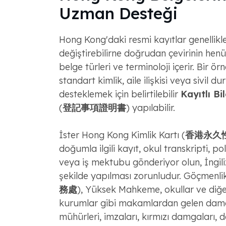
Uzman Desteği
Hong Kong'daki resmi kayıtlar genellikle
değiştirebilirne doğrudan çevirinin hen
belge türleri ve terminoloji içerir. Bir ör
standart kimlik, aile ilişkisi veya sivil du
desteklemek için belirtilebilir
Kayıtlı Bi
(
登記事項證明書
) yapılabilir.
İster Hong Kong Kimlik Kartı (
香港永久
doğumla ilgili kayıt, okul transkripti, poli
veya iş mektubu gönderiyor olun, İngili
şekilde yapılması zorunludur. Göçmenlik
務處
), Yüksek Mahkeme, okullar ve diğer
kurumlar gibi makamlardan gelen damg
mühürleri, imzaları, kırmızı damgaları,