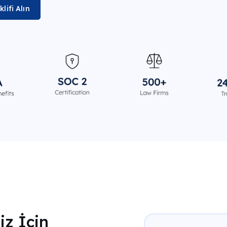
lifi Alın
iz İçin