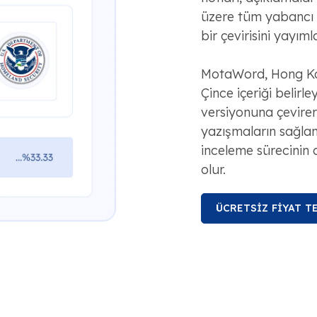
üzere tüm yabancı d
bir çevirisini yayımla
MotaWord, Hong Kong
Çince içeriği belirle
versiyonuna çevirere
yazışmaların sağla
inceleme sürecinin 
olur.
ÜCRETSİZ FİYAT TE