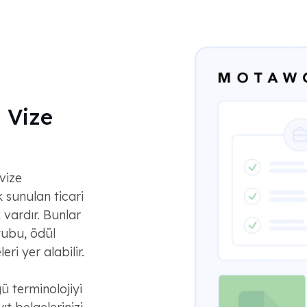
 Vize
vize
k sunulan ticari
 vardır. Bunlar
tubu, ödül
eri yer alabilir.
ü terminolojiyi