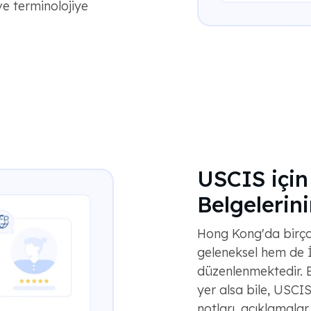
ve terminolojiye
USCIS için
Belgelerin
Hong Kong'da birço
geleneksel hem de İn
düzenlenmektedir. B
yer alsa bile, USCIS
notları, açıklamalar