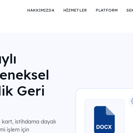
HAKKIMIZDA
HİZMETLER
PLATFORM
SE
ylı
eneksel
lik Geri
 kart, istihdama dayalı
i işlem için