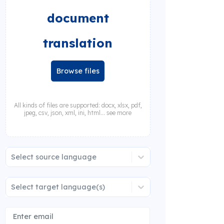
document
translation
Browse files
All kinds of files are supported: docx, xlsx, pdf,
jpeg, csv, json, xml, ini, html... see more
Select source language
Select target language(s)