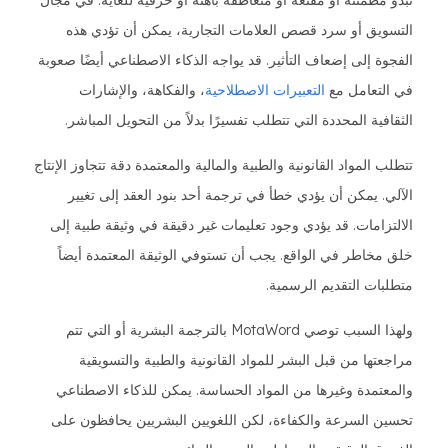
تبدو مطمئنة أو مقنعة أو متعاطفة باهتة أو حرفية للغاية. في مجال
التسويق أو سرد قصص العلامات التجارية، يمكن أن تؤدي هذه
الفجوة إلى إضعاف التأثير. قد يواجه الذكاء الاصطناعي أيضًا صعوبة
في التعامل مع
التعبيرات الاصطلاحية
، والفكاهة، والإشارات
الثقافية المحددة التي تتطلب تفسيرًا بدلاً من التحويل المباشر.
تتطلب المواد القانونية والطبية والمالية والمعتمدة دقة تتجاوز الإنتاج
الآلي. يمكن أن يؤدي خطأ في ترجمة أحد بنود العقد إلى تغيير
الالتزامات. قد يؤدي وجود تعليمات غير دقيقة في وثيقة طبية إلى
خلق مخاطر في الواقع. يجب أن تستوفي الوثيقة المعتمدة أيضاً
متطلبات التقديم الرسمية.
ولهذا السبب توصي MotaWord بالترجمة البشرية أو التي تتم
مراجعتها من قبل البشر للمواد القانونية والطبية والتسويقية
والمعتمدة وغيرها من المواد الحساسة. يمكن للذكاء الاصطناعي
تحسين السرعة والكفاءة، لكن اللغويين البشريين يحافظون على