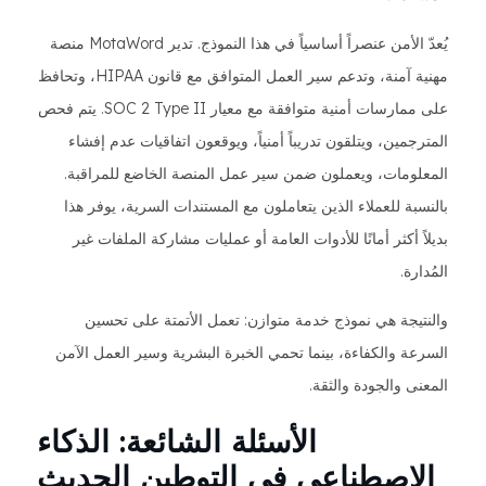
يُعدّ الأمن عنصراً أساسياً في هذا النموذج. تدير MotaWord منصة
مهنية آمنة، وتدعم سير العمل المتوافق مع قانون HIPAA، وتحافظ
على ممارسات أمنية متوافقة مع معيار SOC 2 Type II. يتم فحص
المترجمين، ويتلقون تدريباً أمنياً، ويوقعون اتفاقيات عدم إفشاء
المعلومات، ويعملون ضمن سير عمل المنصة الخاضع للمراقبة.
بالنسبة للعملاء الذين يتعاملون مع المستندات السرية، يوفر هذا
بديلاً أكثر أمانًا للأدوات العامة أو عمليات مشاركة الملفات غير
المُدارة.
والنتيجة هي نموذج خدمة متوازن: تعمل الأتمتة على تحسين
السرعة والكفاءة، بينما تحمي الخبرة البشرية وسير العمل الآمن
المعنى والجودة والثقة.
الأسئلة الشائعة: الذكاء
الاصطناعي في التوطين الحديث