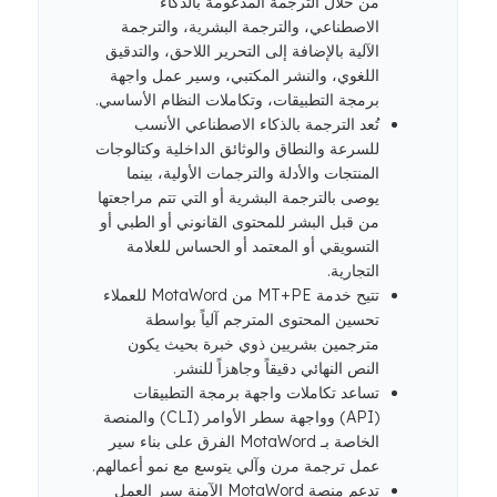
من خلال الترجمة المدعومة بالذكاء
الاصطناعي، والترجمة البشرية، والترجمة
الآلية بالإضافة إلى التحرير اللاحق، والتدقيق
اللغوي، والنشر المكتبي، وسير عمل واجهة
برمجة التطبيقات، وتكاملات النظام الأساسي.
تُعد الترجمة بالذكاء الاصطناعي الأنسب
للسرعة والنطاق والوثائق الداخلية وكتالوجات
المنتجات والأدلة والترجمات الأولية، بينما
يوصى بالترجمة البشرية أو التي تتم مراجعتها
من قبل البشر للمحتوى القانوني أو الطبي أو
التسويقي أو المعتمد أو الحساس للعلامة
التجارية.
تتيح خدمة MT+PE من MotaWord للعملاء
تحسين المحتوى المترجم آلياً بواسطة
مترجمين بشريين ذوي خبرة بحيث يكون
النص النهائي دقيقاً وجاهزاً للنشر.
تساعد تكاملات واجهة برمجة التطبيقات
(API) وواجهة سطر الأوامر (CLI) والمنصة
الخاصة بـ MotaWord الفرق على بناء سير
عمل ترجمة مرن وآلي يتوسع مع نمو أعمالهم.
تدعم منصة MotaWord الآمنة سير العمل