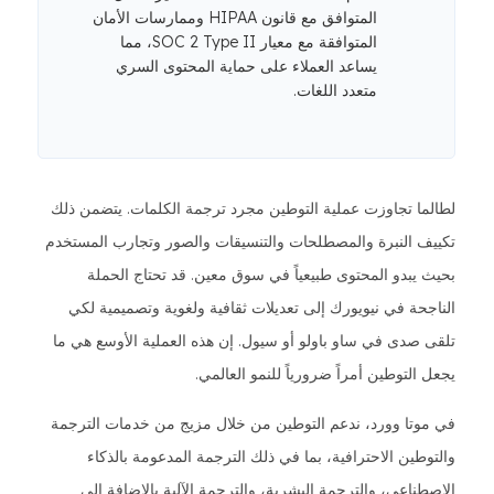
المتوافق مع قانون HIPAA وممارسات الأمان
المتوافقة مع معيار SOC 2 Type II، مما
يساعد العملاء على حماية المحتوى السري
متعدد اللغات.
لطالما تجاوزت عملية التوطين مجرد ترجمة الكلمات. يتضمن ذلك
تكييف النبرة والمصطلحات والتنسيقات والصور وتجارب المستخدم
بحيث يبدو المحتوى طبيعياً في سوق معين. قد تحتاج الحملة
الناجحة في نيويورك إلى تعديلات ثقافية ولغوية وتصميمية لكي
تلقى صدى في ساو باولو أو سيول. إن هذه العملية الأوسع هي ما
يجعل التوطين أمراً ضرورياً للنمو العالمي.
في موتا وورد، ندعم التوطين من خلال مزيج من خدمات الترجمة
والتوطين الاحترافية، بما في ذلك الترجمة المدعومة بالذكاء
الاصطناعي، والترجمة البشرية، والترجمة الآلية بالإضافة إلى