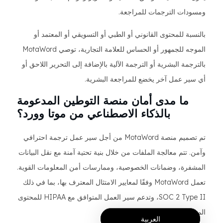
ومسودات الترجمات للمراجعة.
بالنسبة للمحتوى القانوني أو الطبي أو التسويقي أو المعتمد أو
الموجه للجمهور أو الحساس للعلامة التجارية، توصي MotaWord
بالترجمة البشرية أو الترجمة الآلية بالإضافة إلى التحرير اللاحق أو
أي سير عمل آخر يخضع للمراجعة البشرية.
ما مدى أمان منصة التوطين المدعومة
بالذكاء الاصطناعي من موتا وورد؟
تم تصميم منصة MotaWord من أجل سير عمل ترجمة احترافي
وآمن. تتم معالجة الملفات من خلال بنية تحتية آمنة مع نقل البيانات
المشفرة، وضمانات الخصوصية، وممارسات أمن المعلومات القوية.
تعمل MotaWord وفقًا لمعايير الامتثال المعترف بها، بما في ذلك
SOC 2 Type II، وتدعم سير العمل المتوافق مع HIPAA للمحتوى
المتعلق بالرعاية الصحية.
العربية