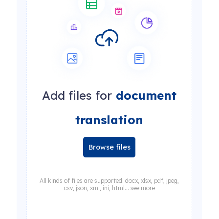
Add files for
document
translation
Browse files
All kinds of files are supported: docx, xlsx, pdf, jpeg,
csv, json, xml, ini, html... see more