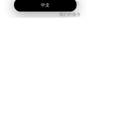
关于我们
中文
中文
中文
我们的服务
博客
常见问题解答
我们的团队
诚聘英才
法务
联系我们
客户栏目
登录
注册
功能