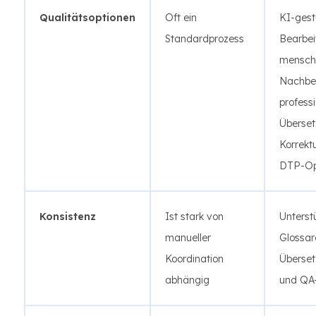
Qualitätsoptionen
Oft ein
KI-gest
Standardprozess
Bearbei
mensch
Nachbea
professi
Überset
Korrekt
DTP-Op
Konsistenz
Ist stark von
Unterst
manueller
Glossar
Koordination
Überset
abhängig
und QA