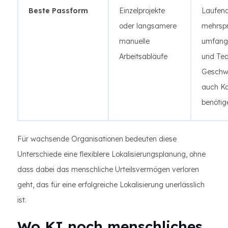
Beste Passform
Einzelprojekte
Laufen
oder langsamere
mehrspr
manuelle
umfangr
Arbeitsabläufe
und Tea
Geschwi
auch Ko
benötig
Für wachsende Organisationen bedeuten diese
Unterschiede eine flexiblere Lokalisierungsplanung, ohne
dass dabei das menschliche Urteilsvermögen verloren
geht, das für eine erfolgreiche Lokalisierung unerlässlich
ist.
Wo KI noch menschliches