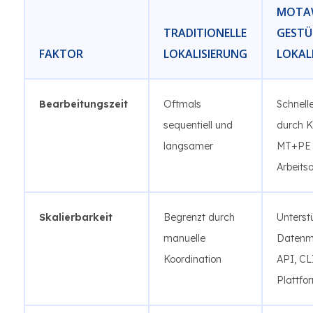
MOTAW
TRADITIONELLE
GESTÜ
FAKTOR
LOKALISIERUNG
LOKAL
Bearbeitungszeit
Oftmals
Schnell
sequentiell und
durch K
langsamer
MT+PE 
Arbeits
Skalierbarkeit
Begrenzt durch
Unterst
manuelle
Datenm
Koordination
API, CL
Plattfo