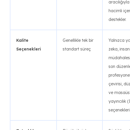
aracılığıyl
hacimli içer
destekler.
Kalite
Genellikle tek bir
Yalnızca y
Seçenekleri
standart süreç
zeka, insan
müdahalesi
son düzenl
profesyone
çevirisi, d
ve masaüs
yayıncılık 
seçenekleri