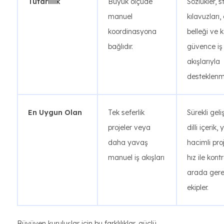
Tutarlılık
Büyük ölçüde
Sözlükler, st
manuel
kılavuzları, 
koordinasyona
belleği ve k
bağlıdır.
güvence iş
akışlarıyla
desteklenm
En Uygun Olan
Tek seferlik
Sürekli gel
projeler veya
dilli içerik,
daha yavaş
hacimli pro
manuel iş akışları
hız ile kont
arada gere
ekipler.
Büyüyen kuruluşlar için bu farklılıklar, güçlü