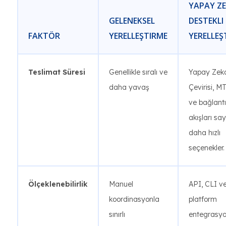
YAPAY Z
GELENEKSEL
DESTEKLI
FAKTÖR
YERELLEŞTIRME
YERELLEŞ
Teslimat Süresi
Genellikle sıralı ve
Yapay Zek
daha yavaş
Çevirisi, 
ve bağlantıl
akışları sa
daha hızlı
seçenekler.
Ölçeklenebilirlik
Manuel
API, CLI v
koordinasyonla
platform
sınırlı
entegrasyo