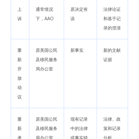
上
通常情况
原决定有
法律论证
诉
下，AAO
误
和基于记
录的澄清
重
原美国公民
新事实
新的文献
新
及移民服务
证据
开
局办公室
放
动
议
重
原美国公民
现有记录
法律、政
新
及移民服务
中的法律
策和记录
考
局办公室
或事实错
分析