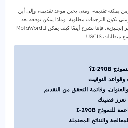
من يمكنه تقديمه، ومتى يحين موعد تقديمه، وإلى أين
متى تكون الترجمات مطلوبة، وماذا يمكن توقعه بعد
التقديم. إذا كانت قضيتك تعتمد على سجلات غير إنجليزية، فإننا نشرح أيضًا كيف يمكن لـ MotaWord
طلبات USCIS.
I-290B؟
ت وقواعد التوقيت
 تعزز قضيتك
للنموذج I-290B
عالجة والنتائج المحتملة