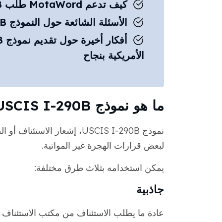
كيف تدعم MotaWord طلب I-290B الخاص بك
الأسئلة الشائعة حول النموذج I-290B
الأمريكية بنجاح
ما هو نموذج USCIS I-290B؟
نموذج USCIS I-290B، إشعار 
لبعض قرارات الهجرة غير المواتية.
يمكن استخدامه بثلاث طرق مختلفة:
جاذبية
عادة ما يطلب الاستئناف من مكتب الاستئناف الإ