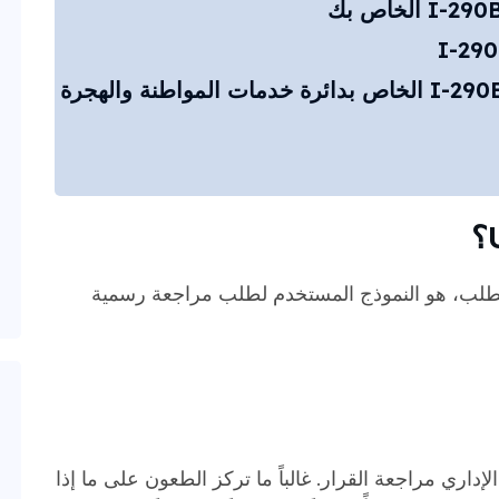
أفكار أخيرة حول تقديم نموذج I-290B الخاص بدائرة خدمات المواطنة والهجرة
الاستئناف أو الطلب، هو النموذج المستخدم لطلب مراجعة رسمية
داري مراجعة القرار. غالباً ما تركز الطعون على ما إذا