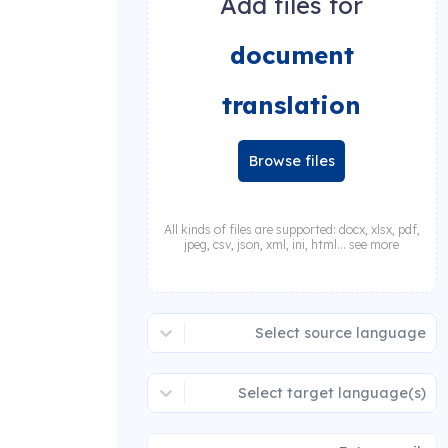
Add files for
document
translation
Browse files
All kinds of files are supported: docx, xlsx, pdf,
jpeg, csv, json, xml, ini, html... see more
Select source language
Select target language(s)