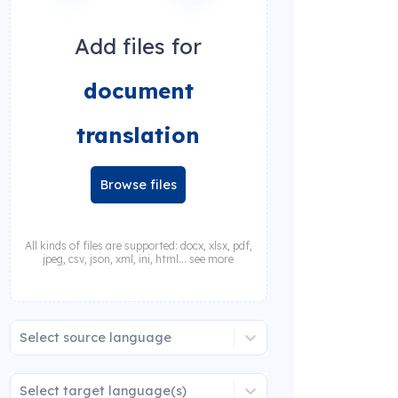
Add files for
document
translation
Browse files
All kinds of files are supported: docx, xlsx, pdf,
jpeg, csv, json, xml, ini, html... see more
Select source language
Select target language(s)