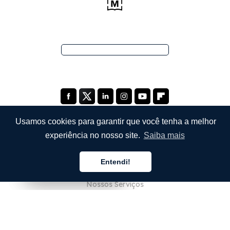
Usamos cookies para garantir que você tenha a melhor
experiência no nosso site.
Saiba mais
EMPRESA
Entendi!
Sobre Nós
Português
Português
Português
Nossos Serviços
Blog
Perguntas Frequentes (FAQ)