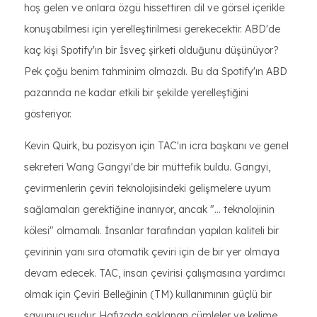
hoş gelen ve onlara özgü hissettiren dil ve görsel içerikle
konuşabilmesi için yerelleştirilmesi gerekecektir. ABD'de
kaç kişi Spotify'ın bir İsveç şirketi olduğunu düşünüyor?
Pek çoğu benim tahminim olmazdı. Bu da Spotify'ın ABD
pazarında ne kadar etkili bir şekilde yerelleştiğini
gösteriyor.
Kevin Quirk, bu pozisyon için TAC'ın icra başkanı ve genel
sekreteri Wang Gangyi'de bir müttefik buldu. Gangyi,
çevirmenlerin çeviri teknolojisindeki gelişmelere uyum
sağlamaları gerektiğine inanıyor, ancak "... teknolojinin
kölesi" olmamalı. İnsanlar tarafından yapılan kaliteli bir
çevirinin yanı sıra otomatik çeviri için de bir yer olmaya
devam edecek. TAC, insan çevirisi çalışmasına yardımcı
olmak için Çeviri Belleğinin (TM) kullanımının güçlü bir
savunucusudur. Hafızada saklanan cümleler ve kelime