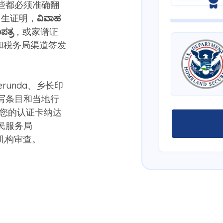
些都必须准确翻
出生证明，
ವಿವಾಹ
ಪತ್ರ
，或家谱证
室和税务局渠道签发
runda、乡长印
​​条目和当地行
此您的认证卡纳达
民服务局
或机构审查。