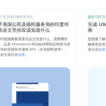
公民及移民服务局评估
提交 USCI
于美国公民及移民服务局的印度州
完成 U
员会文凭你应该知道什么
南
解印度国家教育委员会文凭是什么，需要哪些
您需要了解
，以及 MotaWord 评估如何帮助证明其与美
确保您在首
凭的等效性并避免 RFE（补充材料请求）。
请点击
这里
读全文请点击
这里
。