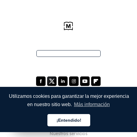
Utilizamos cookies para garantizar la mejor experiencia
en nuestro sitio web.
Más información
EMPRESA
¡Entendido!
Quiénes somos
Español
Español
Español
Nuestros servicios