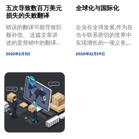
五次导致数百万美元
全球化与国际化
损失的失败翻译
错误的翻译可能导致巨
企业在全球发展,作为在
额补偿。 这篇文章讲
当今联系密切的世界中
述的是营销中的翻译错
实现增长的一项义务,它
误，广告中的翻译失
们必须采取结构化步骤,
2021年2月3日
2020年11月19日
败，尤其是花费数百万
制定战略,调整产品,调
美元的5个著名翻译错
整网站,使其适应它们愿
误。
意征服的市场。 使用
正确的产品与使用正确
的语言是相辅相成的。
全球化和内部化是任何
本地化战略的必备条
件。