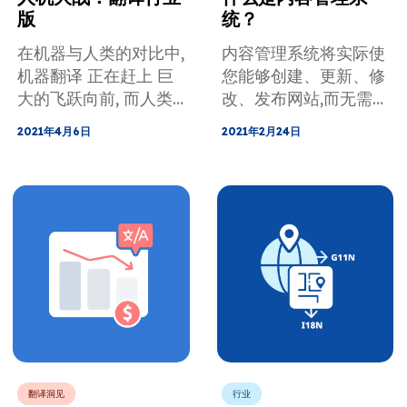
版
统？
在机器与人类的对比中,
内容管理系统将实际使
机器翻译 正在赶上 巨
您能够创建、更新、修
大的飞跃向前, 而人类
改、发布网站,而无需任
也在进步 提供更快使
何编码知识。 如果你
2021年4月6日
2021年2月24日
用的技术工具, 但显然
想要一个表现良好的网
不够快。 阅读我们关
站，你可能应该使用一
于 “机器与人类：翻译
个。 但是如何挑选合
行业版” 的文章。
适的呢？ 我可以从
CMS 获得哪些好处？
如果我想走向国际并本
地化我的内容怎么办？
所有这些问题的答案都
在本文中。
翻译洞见
行业