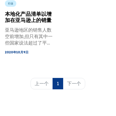
行业
本地化产品清单以增
加在亚马逊上的销量
亚马逊地区的销售人数
空前增加,但只有其中一
些国家设法超过了平庸
的工作量。 我们潜入
2020年10月9日
数字营销的海洋，并尝
试解释其成功背后的最
大因素之一：内容本地
化。
上一个
1
下一个