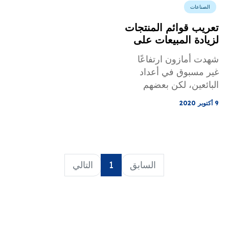
الصناعات
تعريب قوائم المنتجات
لزيادة المبيعات على
Amazon
شهدت أمازون ارتفاعًا
غير مسبوق في أعداد
البائعين، لكن بعضهم
فقط تمكن من النمو بما
9 أكتوبر 2020
يتجاوز عبء العمل
المتوسط. نتعمق في
محيط التسويق الرقمي
ونحاول شرح أحد أكبر
العوامل وراء نجاحها:
السابق
1
التالي
تعريب المحتوى.