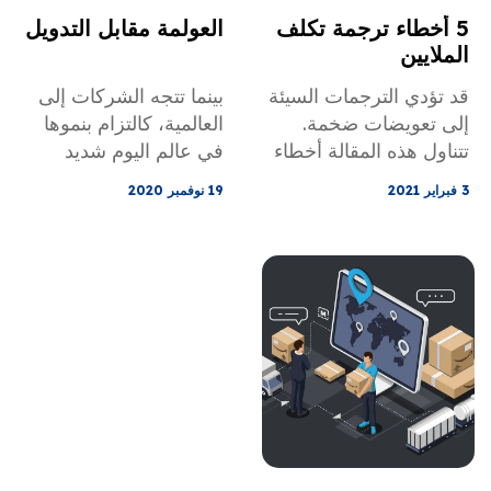
الإجابات على كل هذه
5 أخطاء ترجمة تكلف
العولمة مقابل التدويل
الأسئلة موجودة في هذه
الملايين
المقالة.
قد تؤدي الترجمات السيئة
بينما تتجه الشركات إلى
إلى تعويضات ضخمة.
العالمية، كالتزام بنموها
تتناول هذه المقالة أخطاء
في عالم اليوم شديد
الترجمة في التسويق،
الترابط، يتعين عليها اتخاذ
3 فبراير 2021
19 نوفمبر 2020
وفشل الترجمة في
خطوات منظمة، وتحديد
الإعلانات، وعلى وجه
الاستراتيجيات، وتكييف
الخصوص 5 أخطاء ترجمة
منتجاتها ومواقعها
مشهورة تكلف الملايين.
الإلكترونية مع الأسواق
التي ترغب في غزوها.
يتماشى استخدام
المنتجات المناسبة مع
استخدام اللغة الصحيحة.
العولمة والاستيعاب أمر لا
بد منه لأي استراتيجية
توطين.