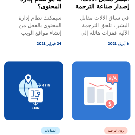
إصدار صناعة الترجمة
المحتوى؟
في سباق الآلات مقابل
سيمكنك نظام إدارة
البشر ، تلحق الترجمة
المحتوى بالفعل من
الآلية قفزات هائلة إلى
إنشاء مواقع الويب
الأمام بينما يتقدم البشر
وتحديثها وتعديلها ونشرها
6 أبريل 2021
24 فبراير 2021
أيضًا في تقديم أدوات
دون أي معرفة بالترميز.
تقنية تستخدم بشكل
إذا كنت تريد موقعًا
أسرع ، ولكن يبدو أنها
إلكترونيًا يعمل بشكل
ليست بالسرعة الكافية.
جيد، فربما يجب عليك
اقرأ مقالتنا عن الآلات
استخدام موقع ويب.
مقابل البشر: إصدار
ولكن كيف تختار الشخص
صناعة الترجمة.
المناسب؟ ما الفوائد التي
سأحصل عليها من
CMS؟ وماذا لو كنت
أرغب في الانتقال إلى
المستوى الدولي وتعريب
المحتوى الخاص بي؟
رؤى الترجمة
الصناعات